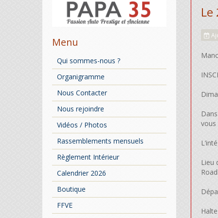
Le
Aj
Menu
Manoi
Qui sommes-nous ?
INS
Organigramme
Nous Contacter
Diman
Nous rejoindre
Dans 
vous 
Vidéos / Photos
Rassemblements mensuels
L’int
Règlement Intérieur
Lieu 
Road
Calendrier 2026
Boutique
Dépar
FFVE
Halte