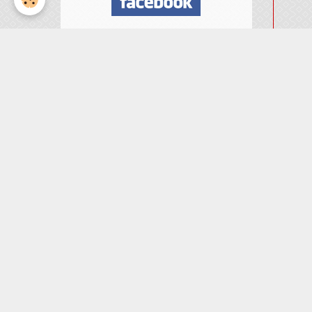
Nombre de visiteurs
ème
Vous êtes le
visiteur
Météo
Rennes
°C
14
Nuageux
Min: 13 °C | Max: 14 °C |
Vent: 11 kmh 308°