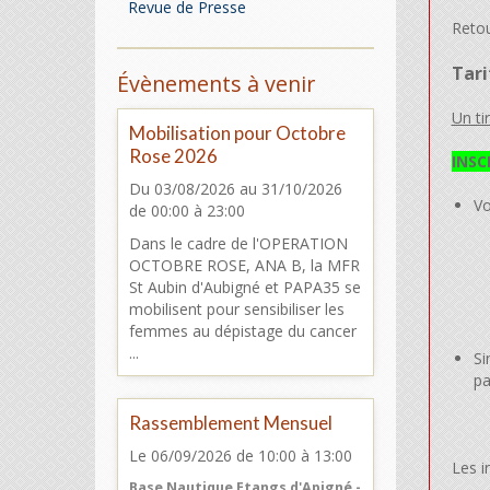
Revue de Presse
Retou
Tari
Évènements à venir
Un ti
Mobilisation pour Octobre
Rose 2026
INSC
Du 03/08/2026
au 31/10/2026
Vo
de 00:00
à 23:00
Dans le cadre de l'OPERATION
OCTOBRE ROSE, ANA B, la MFR
St Aubin d'Aubigné et PAPA35 se
mobilisent pour sensibiliser les
femmes au dépistage du cancer
...
Si
pa
Rassemblement Mensuel
Le 06/09/2026
de 10:00
à 13:00
Les i
Base Nautique Etangs d'Apigné -