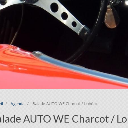
il
Agenda
Balade AUTO WE Charcot / Lohéac
alade AUTO WE Charcot / L