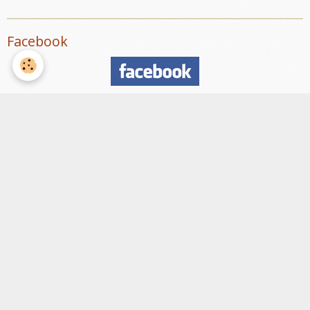
Facebook
Nombre de visiteurs
ème
Vous êtes le
visiteur
Météo
Rennes
°C
12
Ciel dégagé
Min: 8 °C | Max: 12 °C | Vent: 11 kmh 39°