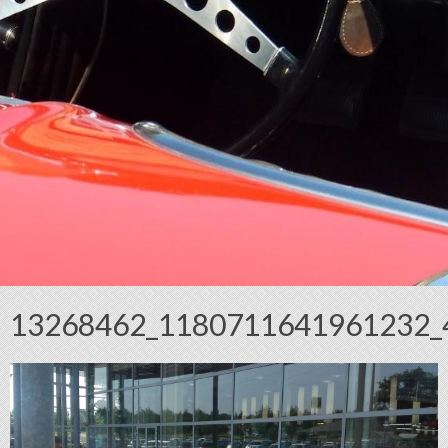
13268462_1180711641961232_