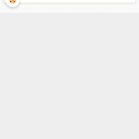
Facebook
Nombre de visiteurs
ème
Vous êtes le
visiteur
Météo
Rennes
°C
16
Nuageux
Min: 13 °C | Max: 16 °C | Vent: 15 kmh 27°