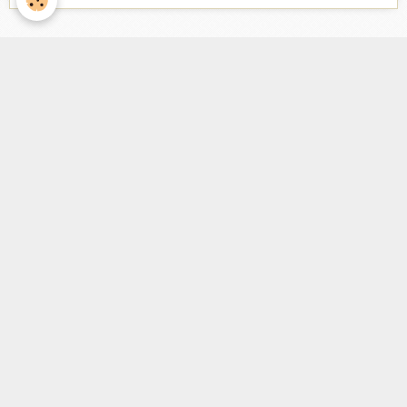
Facebook
Nombre de visiteurs
ème
Vous êtes le
visiteur
Météo
Rennes
°C
31
Partiellement nuageux
Min: 31 °C | Max: 31 °C | Vent: 15 kmh 166°