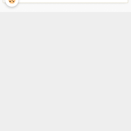
Facebook
Nombre de visiteurs
ème
Vous êtes le
visiteur
Météo
Rennes
°C
31
Ciel dégagé
Min: 31 °C | Max: 33 °C | Vent: 11 kmh 310°