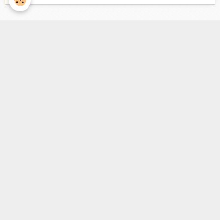
Facebook
Nombre de visiteurs
ème
Vous êtes le
visiteur
Météo
Rennes
°C
20
Couvert
Min: 20 °C | Max: 23 °C | Vent: 26 kmh 360°