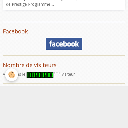
de Prestige Programme ...
Facebook
Nombre de visiteurs
ème
Vous êtes le
visiteur
Météo
Rennes
°C
30
Nuageux
Min: 30 °C | Max: 32 °C | Vent: 15 kmh 143°