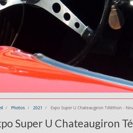
il
Photos
2021
Expo Super U Chateaugiron Téléthon - No
po Super U Chateaugiron T