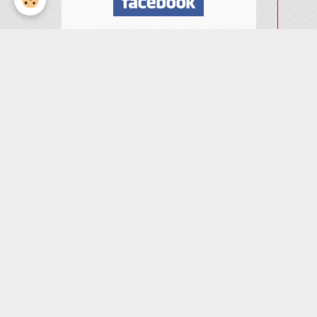
Nombre de visiteurs
ème
Vous êtes le
visiteur
Météo
Rennes
°C
21
Peu nuageux
Min: 21 °C | Max: 21 °C |
Vent: 22 kmh 6°