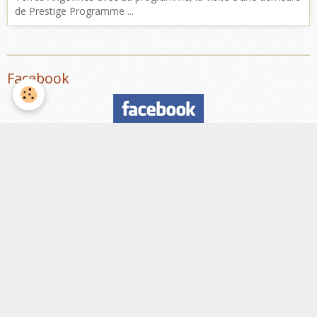
de Prestige Programme ...
Facebook
Nombre de visiteurs
ème
Vous êtes le
visiteur
Météo
Rennes
°C
19
Couvert
Min: 19 °C | Max: 19 °C | Vent: 22 kmh 9°