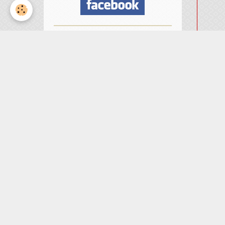
Nombre de visiteurs
ème
Vous êtes le
visiteur
Météo
Rennes
°C
22
Partiellement
nuageux
Min: 22 °C | Max: 23 °C |
Vent: 15 kmh 348°