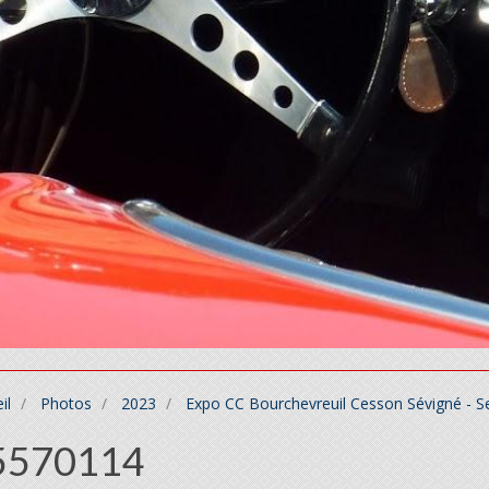
il
Photos
2023
Expo CC Bourchevreuil Cesson Sévigné - 
5570114