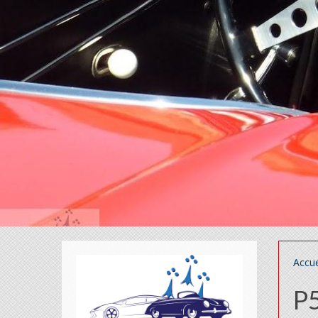
Accue
P