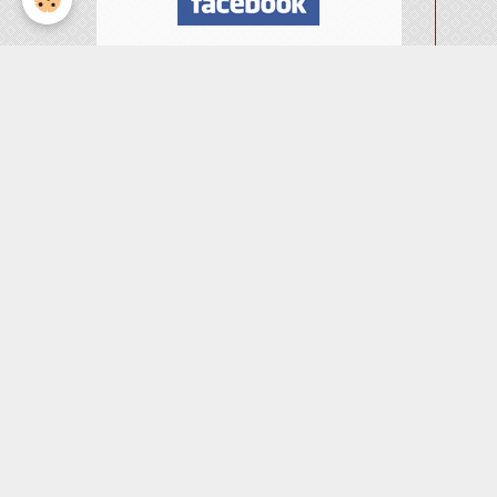
Nombre de visiteurs
ème
Vous êtes le
visiteur
Météo
Rennes
°C
21
Ciel dégagé
Min: 21 °C | Max: 21 °C |
Vent: 26 kmh 6°