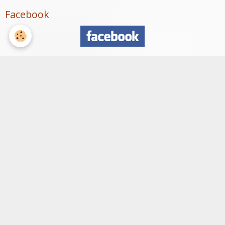
Facebook
Nombre de visiteurs
ème
Vous êtes le
visiteur
Météo
Rennes
°C
12
Ciel dégagé
Min: 8 °C | Max: 12 °C | Vent: 11 kmh 39°