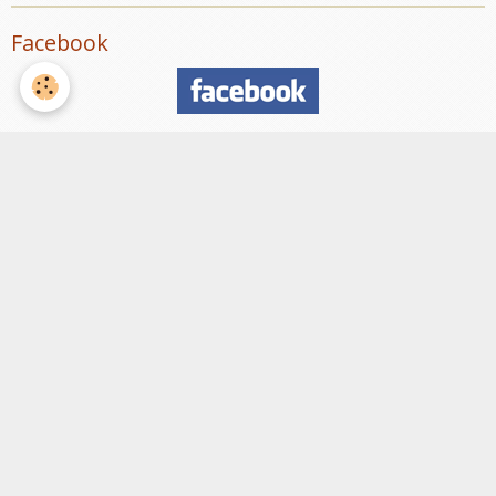
Facebook
Nombre de visiteurs
ème
Vous êtes le
visiteur
Météo
Rennes
°C
30
Nuageux
Min: 30 °C | Max: 32 °C | Vent: 15 kmh 143°