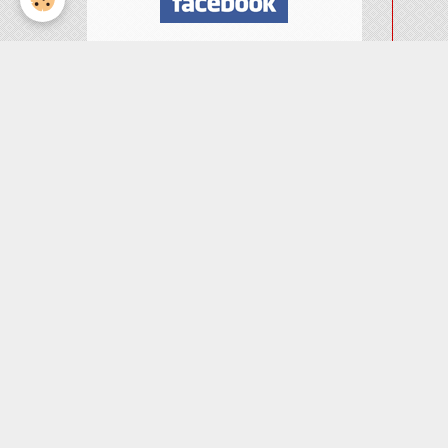
Nombre de visiteurs
ème
Vous êtes le
visiteur
Météo
Rennes
°C
23
Ciel dégagé
Min: 23 °C | Max: 24 °C |
Vent: 26 kmh 4°