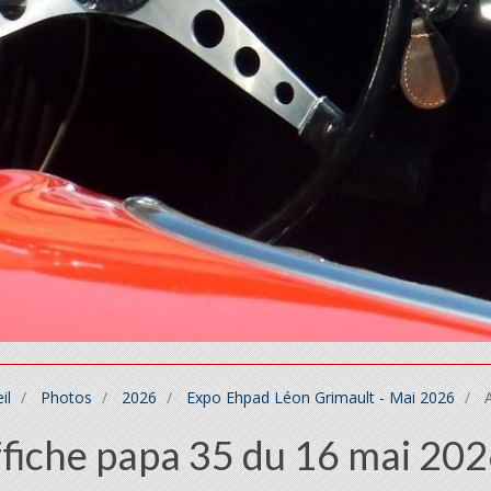
il
Photos
2026
Expo Ehpad Léon Grimault - Mai 2026
A
fiche papa 35 du 16 mai 20