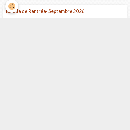
Balade de Rentrée- Septembre 2026
Le 13/09/2026
de 08:30
à 18:00
Ets BTS (en face Point P) - Chateaugiron
Pour marquer la rentrée, nous vous proposons une balade en
Terres Angevines avec au programme, la visite d'une demeure
de Prestige Programme ...
Facebook
Nombre de visiteurs
ème
Vous êtes le
visiteur