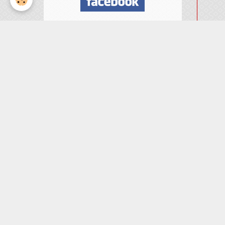
Nombre de visiteurs
ème
Vous êtes le
visiteur
Météo
Rennes
°C
17
Peu nuageux
Min: 17 °C | Max: 17 °C |
Vent: 15 kmh 324°