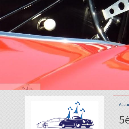
Accue
5è