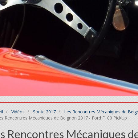
il
Vidéos
Sortie 2017
Les Rencontres Mécaniques de Beigno
s Rencontres Mécaniques de Beignon 2017 - Ford F100 PickUp
s Rencontres Mécaniques de