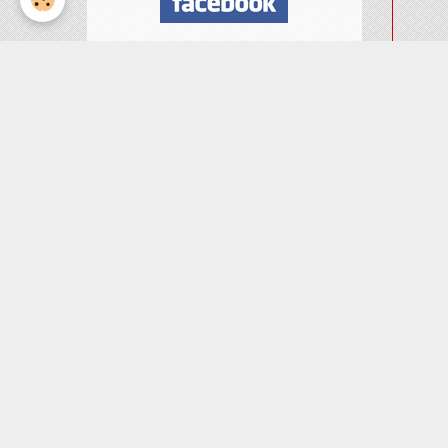
Nombre de visiteurs
ème
Vous êtes le
visiteur
Météo
Rennes
°C
24
Ciel dégagé
Min: 24 °C | Max: 25 °C |
Vent: 26 kmh 1°