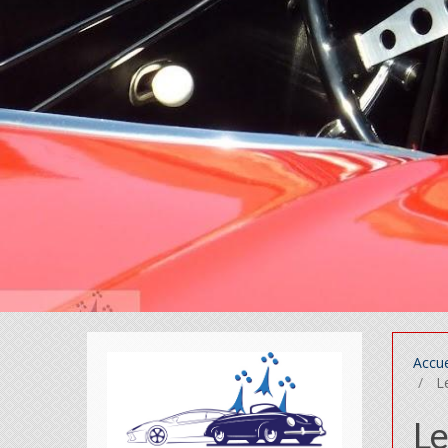
Accue
Le
Le