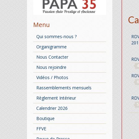
Ca
Menu
RDV
Qui sommes-nous ?
20
Organigramme
Nous Contacter
RDV
4
Nous rejoindre
RDV
Vidéos / Photos
6
Rassemblements mensuels
Règlement Intérieur
RDV
5
Calendrier 2026
Boutique
FFVE
Revue de Presse