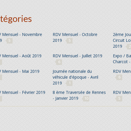
tégories
 Mensuel - Novembre
RDV Mensuel - Octobre
2ème Jou
19
2019
Circuit L
5
5
2019
2
 Mensuel - Août 2019
RDV Mensuel - Juillet 2019
Expo / B
Charcot -
6
 Mensuel - Mai 2019
Journée nationale du
RDV Mensu
véhicule d'époque - Avril
6
2019
1
 Mensuel - Février 2019
8 ème Traversée de Rennes
RDV Mens
- Janvier 2019
10
5