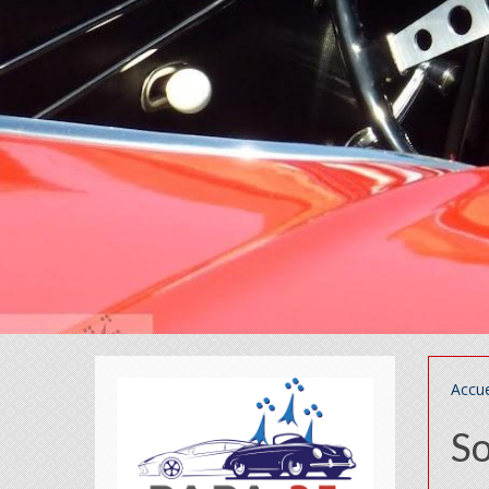
Accue
So