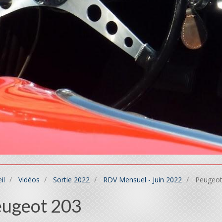
il
Vidéos
Sortie 2022
RDV Mensuel - Juin 2022
Peugeot
eugeot 203