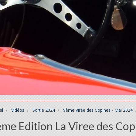
il
Vidéos
Sortie 2024
9ème Virée des Copines - Mai 2024
me Edition La Viree des Co