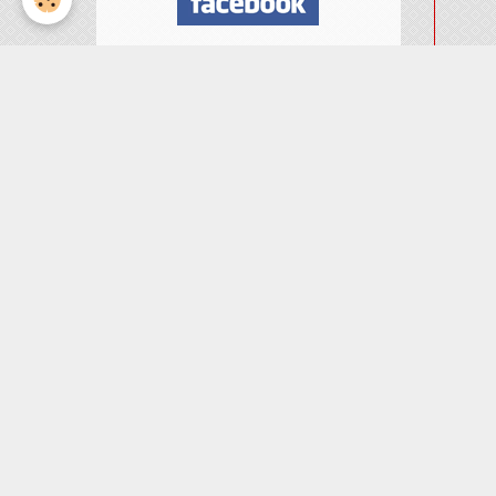
Nombre de visiteurs
ème
Vous êtes le
visiteur
Météo
Rennes
°C
25
Ciel dégagé
Min: 24 °C | Max: 25 °C |
Vent: 29 kmh 3°