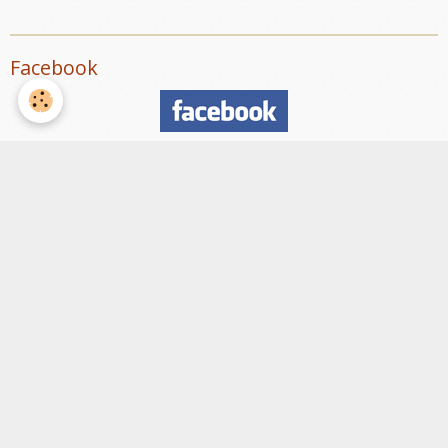
Facebook
Nombre de visiteurs
ème
Vous êtes le
visiteur
Météo
Rennes
°C
30
Partiellement nuageux
Min: 30 °C | Max: 30 °C | Vent: 15 kmh 246°